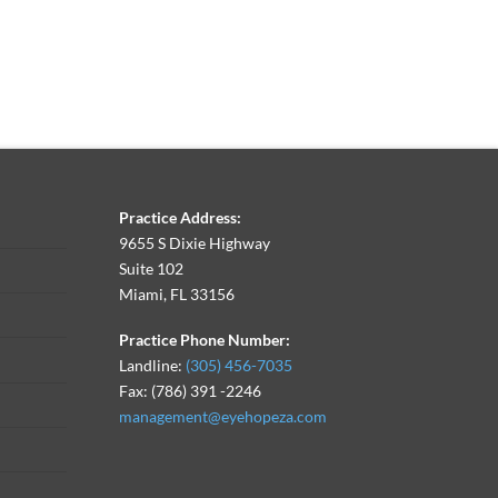
Practice Address:
9655 S Dixie Highway
Suite 102
Miami, FL 33156
Practice Phone Number:
Landline:
(305) 456-7035
Fax: (786) 391 -2246
management@eyehopeza.com